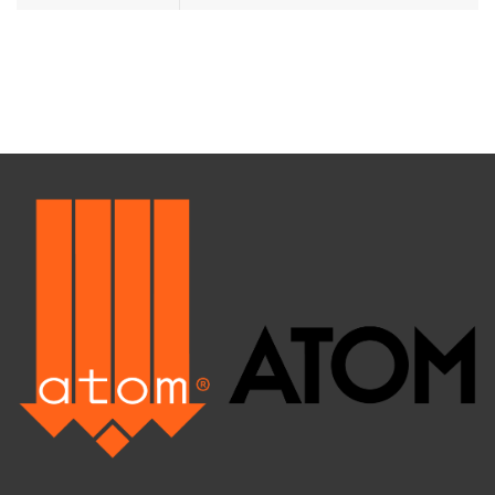
Vous avez des questions ? Vous souhaitez un devis ? Notre équipe
est à votre écoute pour vous répondre :
ZA la Colline
335 rue Pierre Charignon
26750 GÉNISSIEUX
04 75 70 70 12
04 75 72 14 33