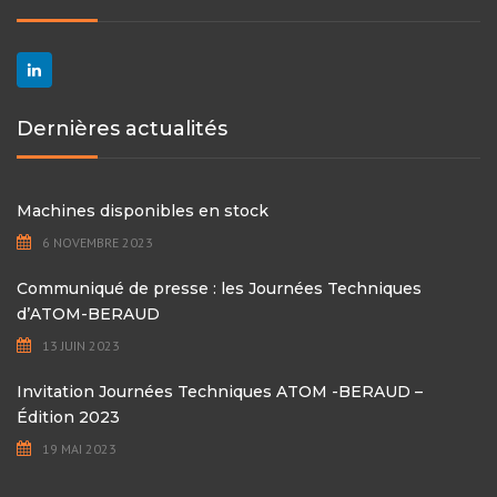
6 NOVEMBRE 2023
Communiqué de presse : les Journées Techniques
d’ATOM-BERAUD
13 JUIN 2023
Invitation Journées Techniques ATOM -BERAUD –
Édition 2023
19 MAI 2023
Copyright © 2017 – Tous droits réservés ATOM France | Solutions de
découpe et de transformation pour l’industrie |
Mentions légales
|
Plan du site
| Site réalisé par
AddiCOM