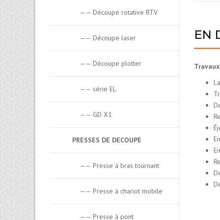
—— Découpe rotative RTV
EN 
—— Découpe laser
—— Découpe plotter
Travaux
La
—— série EL
Tr
Dé
—— GD X1
Re
Éj
Em
PRESSES DE DECOUPE
En
Re
—— Presse à bras tournant
Dé
Dé
—— Presse à chariot mobile
—— Presse à pont