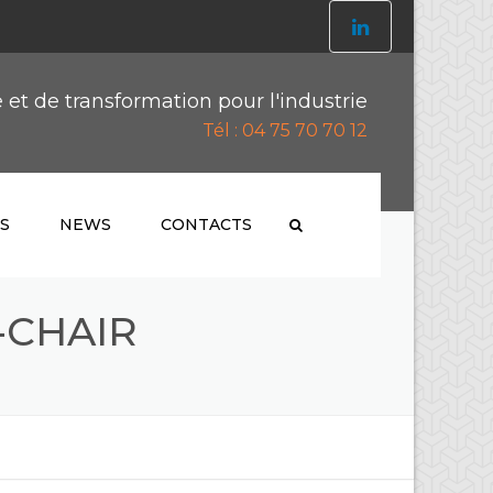
et de transformation pour l'industrie
Tél : 04 75 70 70 12
S
NEWS
CONTACTS
Y
NCE
ACTUALITÉS
-CHAIR
XCUT
TACHÉES –
PRODUITS & SERVICES
ABLES
NS
OCCASIONS
 PLAT
ENT R&D