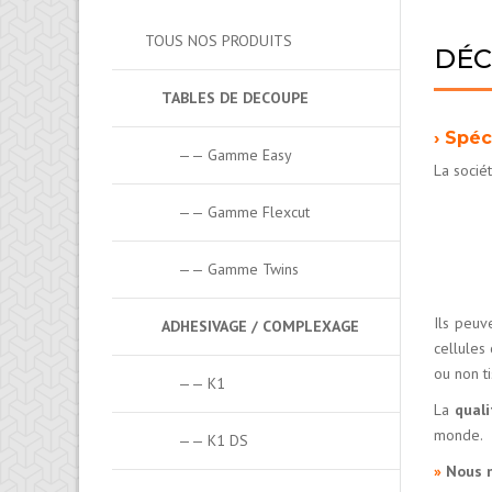
TOUS NOS PRODUITS
DÉC
TABLES DE DECOUPE
› Spé
—— Gamme Easy
La socié
—— Gamme Flexcut
—— Gamme Twins
Ils peuv
ADHESIVAGE / COMPLEXAGE
cellules
ou non ti
—— K1
La
quali
monde.
—— K1 DS
»
Nous n