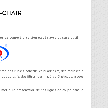
OTATIVE
RAS TOURNANT
-CHAIR
OTATIVE RTV
HARIOT MOBILE
ASER
ONT
es de coupe à précision élevée avec ou sans outil
.
LOTTER
COMMANDE
omme des rubans adhésifs et bi-adhésifs, des mousses à
es abrasifs, des filtres, des matières élastiques, tissées
 meilleure présentation de nos lignes de coupe dans le