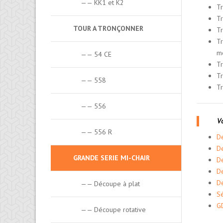
—— KK1 et K2
Tr
Tr
TOUR A TRONÇONNER
Tr
Tr
mo
—— 54 CE
Tr
Tr
—— 558
Tr
—— 556
Vo
—— 556 R
Dé
Dé
GRANDE SERIE MI-CHAIR
Dé
Dé
Dé
—— Découpe à plat
Sé
G
—— Découpe rotative