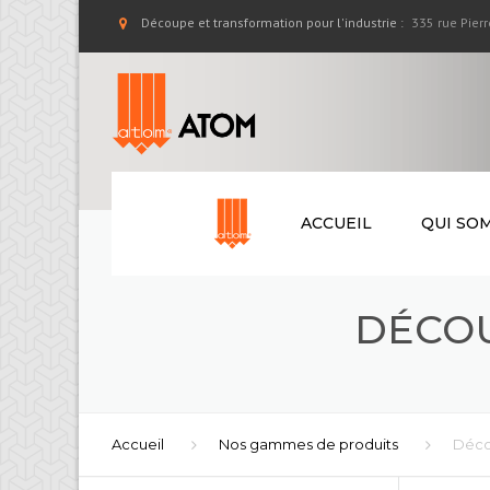
Découpe et transformation pour l'industrie :
335 rue Pier
ACCUEIL
QUI SO
ATOM FR
DÉCOU
SAV
LE GROU
Accueil
Nos gammes de produits
Déco
PARTENAI