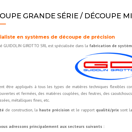
PACKAGING
556
DÉCOUPE R
PRESSES DE DÉCOUPE
PRESSE À B
OUPE GRANDE SÉRIE / DÉCOUPE MI
DÉCOUPE ÉTIQUETTES
556 R
DÉCOUPE R
MACHINES SPÉCIALES
PRESSE À C
TRANSFORMATION D’ADHÉSIF
DÉCOUPE L
cialiste en systèmes de découpe de précision
MACHINES D’OCCASION
PRESSE À P
té GUIDOLIN GIROTTO SRL est spécialisée dans la
fabrication de systèm
DÉCOUPE P
PRESSE À 
NUMÉRIQUE
SÉRIE EL
GD X1
ent être appliqués à tous les types de matières techniques flexibles c
 ouvertes et fermées, des matières couplées, des feutres, des caoutchoucs, d
ssées, métalliques fines, etc.
té
de construction, la
haute précision
et le rapport
qualité/prix
sont la
ous adressons principalement aux secteurs suivants :