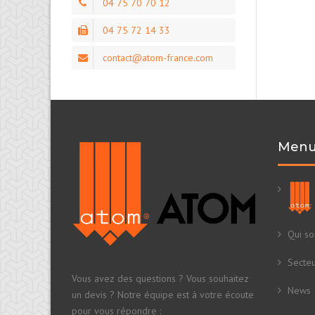
04 75 70 70 12
04 75 72 14 33
contact@atom-france.com
Menu 
Qui s
Secteu
Vous avez des questions ? Vous souhaitez
News
un devis ? Notre équipe est à votre écoute
pour vous répondre :